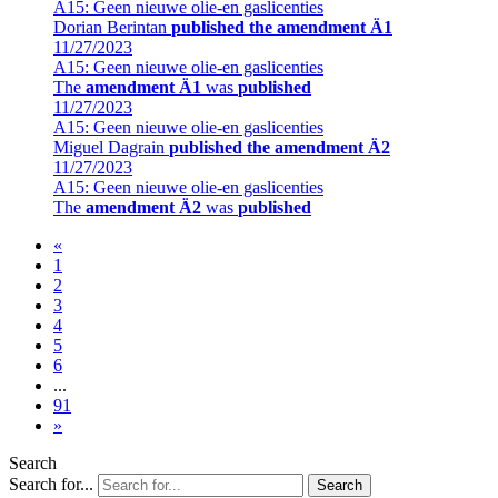
A15: Geen nieuwe olie-en gaslicenties
Dorian Berintan
published the amendment Ä1
11/27/2023
A15: Geen nieuwe olie-en gaslicenties
The
amendment Ä1
was
published
11/27/2023
A15: Geen nieuwe olie-en gaslicenties
Miguel Dagrain
published the amendment Ä2
11/27/2023
A15: Geen nieuwe olie-en gaslicenties
The
amendment Ä2
was
published
«
1
2
3
4
5
6
...
91
»
Search
Search for...
Search