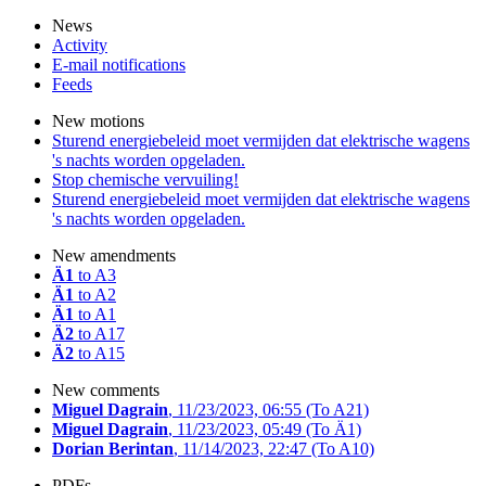
News
Activity
E-mail notifications
Feeds
New motions
Sturend energiebeleid moet vermijden dat elektrische wagens
's nachts worden opgeladen.
Stop chemische vervuiling!
Sturend energiebeleid moet vermijden dat elektrische wagens
's nachts worden opgeladen.
New amendments
Ä1
to A3
Ä1
to A2
Ä1
to A1
Ä2
to A17
Ä2
to A15
New comments
Miguel Dagrain
, 11/23/2023, 06:55
(To A21)
Miguel Dagrain
, 11/23/2023, 05:49
(To Ä1)
Dorian Berintan
, 11/14/2023, 22:47
(To A10)
PDFs