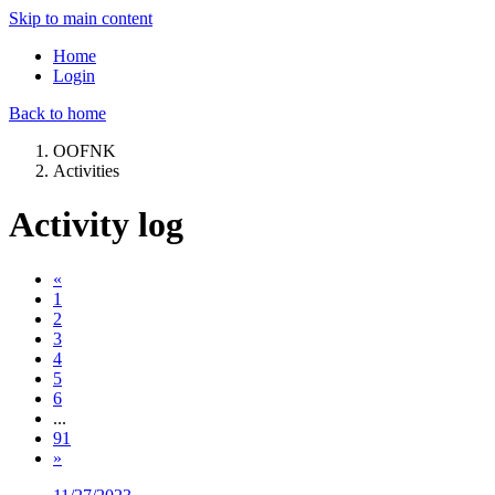
Skip to main content
Home
Login
Back to home
OOFNK
Activities
Activity log
«
1
2
3
4
5
6
...
91
»