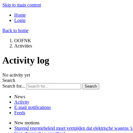
Skip to main content
Home
Login
Back to home
OOFNK
Activities
Activity log
No activity yet
Search
Search for...
Search
News
Activity
E-mail notifications
Feeds
New motions
Sturend energiebeleid moet vermijden dat elektrische wagens '