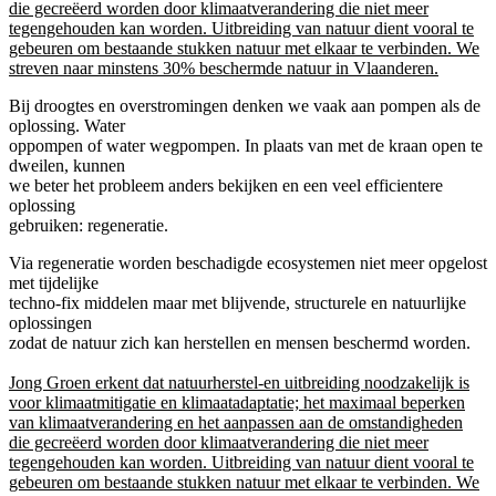
die gecreëerd worden door klimaatverandering die niet meer
tegengehouden kan worden. Uitbreiding van natuur dient vooral te
gebeuren om bestaande stukken natuur met elkaar te verbinden. We
streven naar minstens 30% beschermde natuur in Vlaanderen.
Bij droogtes en overstromingen denken we vaak aan pompen als de
oplossing. Water
oppompen of water wegpompen. In plaats van met de kraan open te
dweilen, kunnen
we beter het probleem anders bekijken en een veel efficientere
oplossing
gebruiken: regeneratie.
Via regeneratie worden beschadigde ecosystemen niet meer opgelost
met tijdelijke
techno-fix middelen maar met blijvende, structurele en natuurlijke
oplossingen
zodat de natuur zich kan herstellen en mensen beschermd worden.
Jong Groen erkent dat natuurherstel-en uitbreiding noodzakelijk is
voor klimaatmitigatie en klimaatadaptatie; het maximaal beperken
van klimaatverandering en het aanpassen aan de omstandigheden
die gecreëerd worden door klimaatverandering die niet meer
tegengehouden kan worden. Uitbreiding van natuur dient vooral te
gebeuren om bestaande stukken natuur met elkaar te verbinden. We