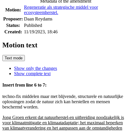
Metadata of the amendment
Regeneratie als strategische middel voor
Motion:
ecosysteemherstel.
Proposer:
Daan Reydams
Status:
Published
Created:
11/19/2023, 18:46
Motion text
Text mode
Show only the changes
Show complete text
Insert from line 6 to 7:
techno-fix middelen maar met blijvende, structurele en natuurlijke
oplossingen zodat de natuur zich kan herstellen en mensen
beschermd worden.
Jong Groen erkent dat natuurherstel-en uitbreiding noodzakelijk is
voor klimaatmitigatie en klimaatadaptatie; het maximaal beperken
van klimaatverandering en het aanpassen aan de omstandigheden