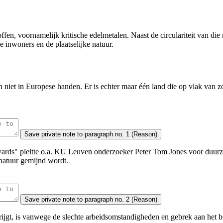
ffen, voornamelijk kritische edelmetalen. Naast de circulariteit van die
le inwoners en de plaatselijke natuur.
h niet in Europese handen. Er is echter maar één land die op vlak van z
Save
private note to paragraph no. 1 (Reason)
ckyards" pleitte o.a. KU Leuven onderzoeker Peter Tom Jones voor du
natuur gemijnd wordt.
Save
private note to paragraph no. 2 (Reason)
jgt, is vanwege de slechte arbeidsomstandigheden en gebrek aan het be