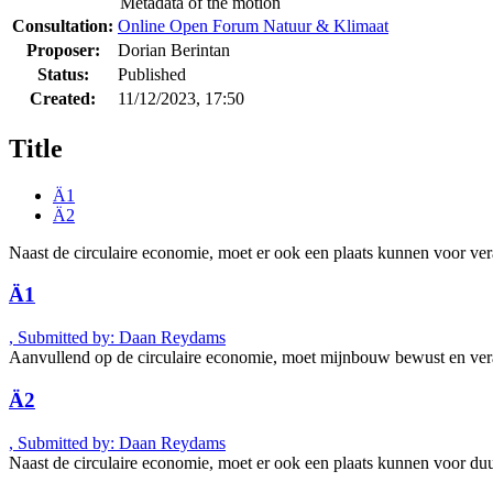
Metadata of the motion
Consultation:
Online Open Forum Natuur & Klimaat
Proposer:
Dorian Berintan
Status:
Published
Created:
11/12/2023, 17:50
Title
Ä1
Ä2
Naast de circulaire economie, moet er ook een plaats kunnen voor v
Ä1
, Submitted by: Daan Reydams
Aanvullend op de circulaire economie, moet mijnbouw bewust en vera
Ä2
, Submitted by: Daan Reydams
Naast de circulaire economie, moet er ook een plaats kunnen voor d