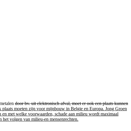
e metalen
door bv. uit elektronisch afval, moet er ook een plaats kunnen
 ook plaats moeten zijn voor mijnbouw in Belgie en Europa. Jong Groen
gaan en met welke voorwaarden, schade aan milieu wordt maximaal
en het volgen van milieu-en mensenrechten.