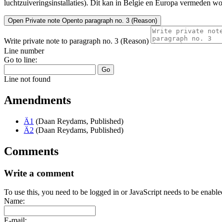
luchtzuiveringsinstallaties). Dit kan in Belgie en Europa vermeden 
Open
Private note
Open
to paragraph no. 3 (Reason)
Write private note to paragraph no. 3 (Reason)
Line number
Go to line:
Go
Line not found
Amendments
Ä1
(Daan Reydams, Published)
Ä2
(Daan Reydams, Published)
Comments
Write a comment
To use this, you need to be logged in or JavaScript needs to be enable
Name:
E-mail: