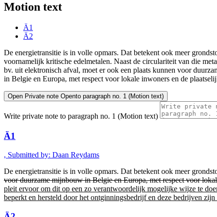
Motion text
Ä1
Ä2
De energietransitie is in volle opmars. Dat betekent ook meer grondst
voornamelijk kritische edelmetalen. Naast de circulariteit van die met
bv. uit elektronisch afval, moet er ook een plaats kunnen voor duur
in Belgie en Europa, met respect voor lokale inwoners en de plaatselij
Open
Private note
Open
to paragraph no. 1 (Motion text)
Write private note to paragraph no. 1 (Motion text)
Ä1
, Submitted by: Daan Reydams
De energietransitie is in volle opmars. Dat betekent ook meer grondsto
voor duurzame mijnbouw in Belgie en Europa, met respect voor lokale
pleit ervoor om dit op een zo verantwoordelijk mogelijke wijze te do
beperkt en hersteld door het ontginningsbedrijf en deze bedrijven z
Ä2