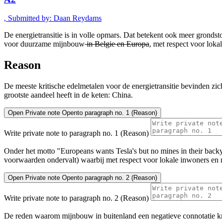
, Submitted by: Daan Reydams
De energietransitie is in volle opmars. Dat betekent ook meer grondsto
voor duurzame mijnbouw
in Belgie en Europa
, met respect voor loka
Reason
De meeste kritische edelmetalen voor de energietransitie bevinden zic
grootste aandeel heeft in de keten: China.
Open
Private note
Open
to paragraph no. 1 (Reason)
Write private note to paragraph no. 1 (Reason)
Onder het motto "Europeans wants Tesla's but no mines in their ba
voorwaarden ondervalt) waarbij met respect voor lokale inwoners en 
Open
Private note
Open
to paragraph no. 2 (Reason)
Write private note to paragraph no. 2 (Reason)
De reden waarom mijnbouw in buitenland een negatieve connotatie kri