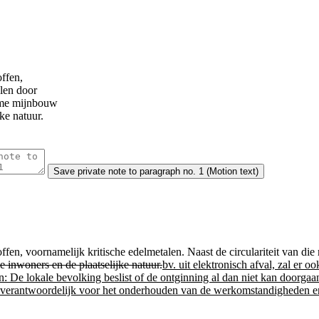
offen,
alen door
zame mijnbouw
ke natuur.
Save
private note to paragraph no. 1 (Motion text)
ffen, voornamelijk kritische edelmetalen. Naast de circulariteit van di
 inwoners en de plaatselijke natuur.
bv. uit elektronisch afval, zal er
en: De lokale bevolking beslist of de ontginning al dan niet kan door
ijn verantwoordelijk voor het onderhouden van de werkomstandigheden 